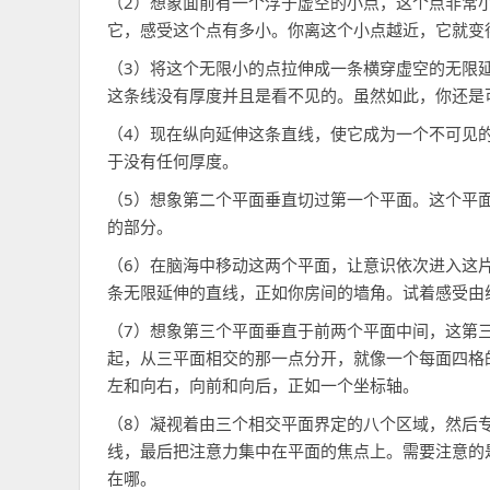
（2）想象面前有一个浮于虚空的小点，这个点非常
它，感受这个点有多小。你离这个小点越近，它就变
（3）将这个无限小的点拉伸成一条横穿虚空的无限
这条线没有厚度并且是看不见的。虽然如此，你还是
（4）现在纵向延伸这条直线，使它成为一个不可见
于没有任何厚度。
（5）想象第二个平面垂直切过第一个平面。这个平
的部分。
（6）在脑海中移动这两个平面，让意识依次进入这
条无限延伸的直线，正如你房间的墙角。试着感受由
（7）想象第三个平面垂直于前两个平面中间，这第
起，从三平面相交的那一点分开，就像一个每面四格
左和向右，向前和向后，正如一个坐标轴。
（8）凝视着由三个相交平面界定的八个区域，然后
线，最后把注意力集中在平面的焦点上。需要注意的
在哪。