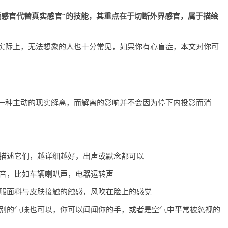
境感官代替真实感官”的技能，其重点在于切断外界感官，属于描绘
实际上，无法想象的人也十分常见，如果你有心盲症，本文对你可
一种主动的现实解离，而解离的影响并不会因为停下内投影而消
，描述它们，越详细越好，出声或默念都可以
声音，比如车辆喇叭声，电器运转声
衣服面料与皮肤接触的触感，风吹在脸上的感觉
特别的气味也可以，你可以闻闻你的手，或者是空气中平常被忽视的