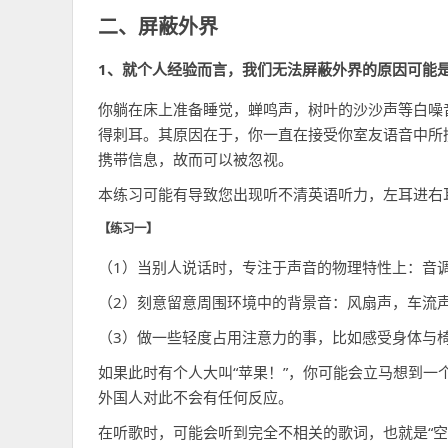
二、屏蔽外界
1、就个人经验而言，我们无法屏蔽外界的原因可能
你躺在床上准备睡觉，蝉鸣声，树叶的沙沙声等白噪
得刺耳。其原因在于，你一直在接受你室友语音中所
携带信息，故而可以被忽视。
本练习可能有导致您出现听不清英语听力，左耳进右
【练习一】
（1）当别人说话时，专注于声音的物理特性上：音
（2）刻意留意周围环境中的背景音：风扇声，车流
（3）做一些轻度占用注意力的事，比如感受身体与
如果此时有个人大叫“苹果！”，你可能会立马想到一个
外国人对此不会有任何反应。
在听歌时，可能会听到完全不相关的歌词，也就是“空