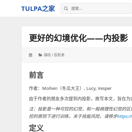
搜
TULPA之家
索：
关
于
Tulpa
更好的幻境优化——内投影
的
教
程、
发
分
描绘 / 投影类
故
表
类：
事，
于：
以
前言
及
一
作者：Mollien（冬瓜大王）, Lucy, Vesper
切
–
由于作者的朋友多次提到内投影，故写本文，旨在为
我
注：投影是一种可控的幻觉，和一般病理性幻觉的区
的
个
控的原则下进行训练，关于技能风险，请移步
https:/
人
定义
空