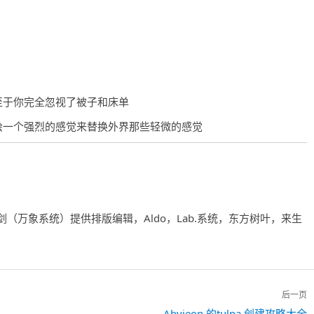
至于你完全忽视了被子和床单
绘一个强烈的感觉来替换外界那些轻微的感觉
剑（万象系统）提供排版编辑，Aldo，Lab.系统，东方树叶，来生
后一页
Abvieon 的tulpa 创建攻略大全