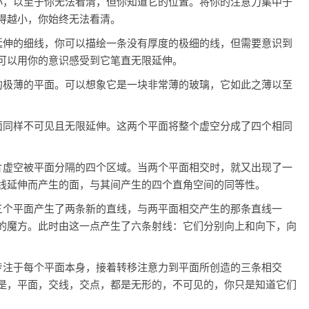
小，以至于你无法看清，但你知道它的位置。将你的注意力集中于
得越小，你始终无法看清。
延伸的细线，你可以描绘一条没有厚度的极细的线，但需要意识到
可以用你的意识感受到它笔直无限延伸。
的极薄的平面。可以想象它是一块非常薄的玻璃，它如此之薄以至
面同样不可见且无限延伸。这两个平面将整个虚空分成了四个相同
片虚空被平面分隔的四个区域。当两个平面相交时，就又出现了一
线延伸而产生的面，与其间产生的四个直角空间的同等性。
三个平面产生了两条新的直线，与两平面相交产生的那条直线一
的魔方。此时由这一点产生了六条射线：它们分别向上和向下，向
专注于每个平面本身，接着转移注意力到平面所创造的三条相交
是，平面，交线，交点，都是无形的，不可见的，你只是知道它们