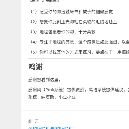
【练习一】睡前练习
（1）感受你的脚接触床单和被子的细微感觉
（2）想象你此刻正光脚站在柔软的毛绒地毯上
（3）地毯包裹着你的脚，十分柔软
（4）专注于地毯的感觉，这个感觉是如此强烈，以
（5）你可以找其他的方式来练习，要点在于，用描
鸣谢
感谢您看到这里。
感谢风（Pink系统）提供灵感，鸢语系统提供建议，
系统，纳塔斯，小豆小豆
文
前一页
章
谈幻境联机与“幻境联机”