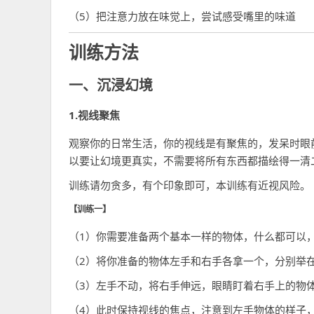
（5）把注意力放在味觉上，尝试感受嘴里的味道
训练方法
一、沉浸幻境
1.视线聚焦
观察你的日常生活，你的视线是有聚焦的，发呆时眼
以要让幻境更真实，不需要将所有东西都描绘得一清
训练请勿贪多，有个印象即可，本训练有近视风险。
【训练一】
（1）你需要准备两个基本一样的物体，什么都可以
（2）将你准备的物体左手和右手各拿一个，分别举
（3）左手不动，将右手伸远，眼睛盯着右手上的物
（4）此时保持视线的焦点，注意到左手物体的样子