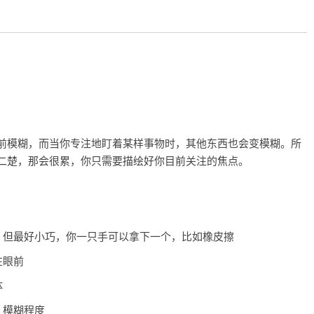
前模糊，而当你专注地盯着某样事物时，其他东西也会变模糊。所
二楚，那会很累，你只需要描绘好你目前关注的焦点。
，但最好小巧，你一只手可以拿下一个，比如橡皮擦
在眼前
体
，模糊程度