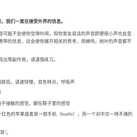
是，我们一直在接受外界的信息。
音可能不会使你觉得吵闹，但你室友说话的声音即便很小声也会显
携带的信息，这会使你展开相关的思考，而蝉鸣，树叶的声音都不
耳出等副作用，请谨慎练习。
调高低，语速快慢，音色特点，呼吸声
声
椅子接触的感觉，脚在鞋子里的感觉
红色的苹果或者是一部手机（bushi），而一个对中文一窍不通的
耳”。