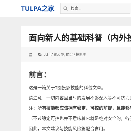
搜
TULPA之家
索：
关
于
Tulpa
面向新人的基础科普（内外
的
教
程、
发
分
入门 / 普及类
,
描绘 / 投影类
故
表
类：
事，
于：
以
前言：
及
一
这是一篇关于T圈投影技能的科普文章。
切
–
请注意：一切内容因当时的发展不够深入等不可抗力
我
注：
所有技能都应该拥有稳定、可控的前提，且能够
的
个
（不过稳定可控也并不意味着它就是绝对安全的，各
人
空
因此，本文建议与技能风险篇配合食用。