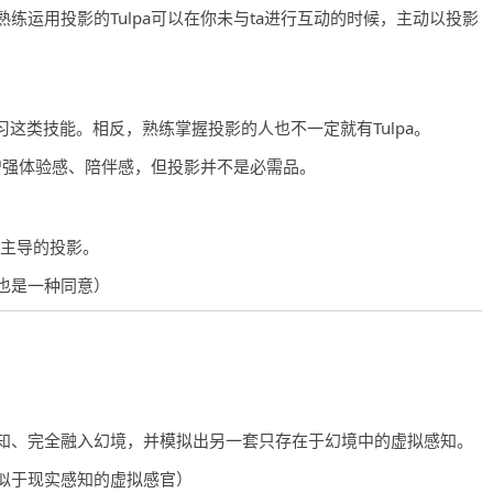
练运用投影的Tulpa可以在你未与ta进行互动的时候，主动以投影
以练习这类技能。相反，熟练掌握投影的人也不一定就有Tulpa。
，增强体验感、陪伴感，但投影并不是必需品。
他主导的投影。
也是一种同意）
知、完全融入幻境，并模拟出另一套只存在于幻境中的虚拟感知。
似于现实感知的虚拟感官）