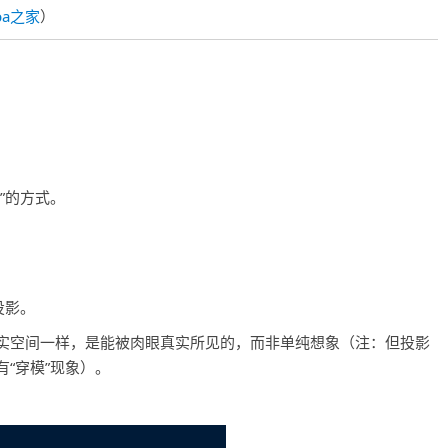
pa之家
）
”的方式。
投影。
实空间一样，是能被肉眼真实所见的，而非单纯想象（注：但投影
“穿模”现象）。