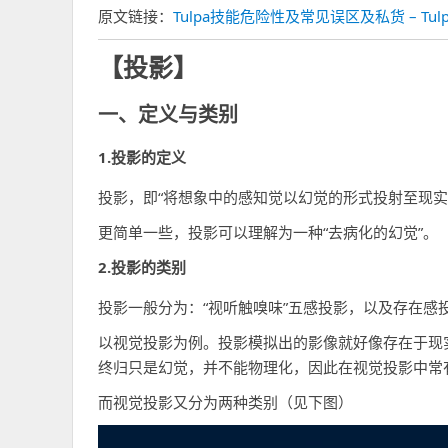
间
原文链接：
Tulpa技能危险性及常见误区及私货 – Tul
【投影】
一、定义与类别
1.投影的定义
投影，即“将想象中的感知觉以幻觉的形式投射至现实
更简单一些，投影可以理解为一种“去病化的幻觉”。
2.投影的类别
投影一般分为：“视听触嗅味”五感投影，以及存在感
以视觉投影为例。投影模拟出的影像就好像存在于现
终归只是幻觉，并不能物理化，因此在视觉投影中常有
而视觉投影又分为两种类别（见下图）