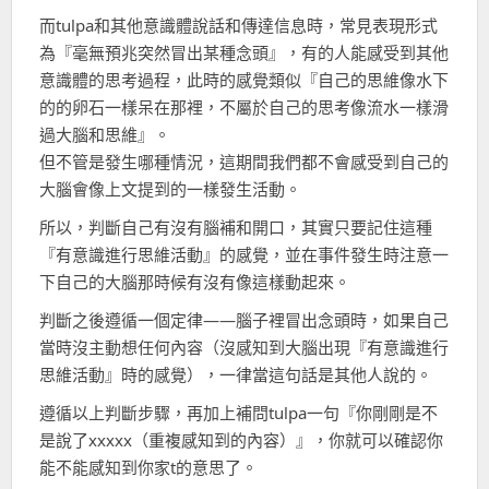
而tulpa和其他意識體說話和傳達信息時，常見表現形式
為『毫無預兆突然冒出某種念頭』，有的人能感受到其他
意識體的思考過程，此時的感覺類似『自己的思維像水下
的的卵石一樣呆在那裡，不屬於自己的思考像流水一樣滑
過大腦和思維』。
但不管是發生哪種情況，這期間我們都不會感受到自己的
大腦會像上文提到的一樣發生活動。
所以，判斷自己有沒有腦補和開口，其實只要記住這種
『有意識進行思維活動』的感覺，並在事件發生時注意一
下自己的大腦那時候有沒有像這樣動起來。
判斷之後遵循一個定律——腦子裡冒出念頭時，如果自己
當時沒主動想任何內容（沒感知到大腦出現『有意識進行
思維活動』時的感覺），一律當這句話是其他人說的。
遵循以上判斷步驟，再加上補問tulpa一句『你剛剛是不
是說了xxxxx（重複感知到的內容）』，你就可以確認你
能不能感知到你家t的意思了。