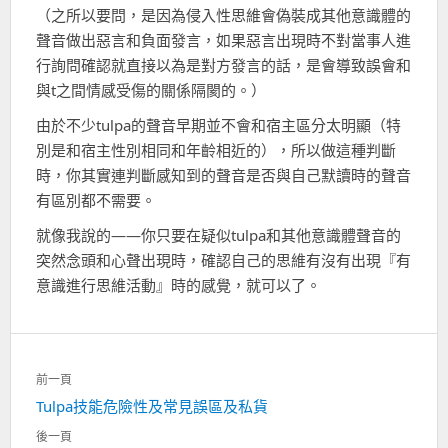
（之所以要問，是因為侵入性思維會偽裝成其他意識體的
聲音做出惡言和負面發言，如果惡言出現時不對當事人進
行詢問確認就直接以為是對方發言的話，是會導致誤會和
與t之間情感受傷的關係隔閡的。）
由於不少tulpa的聲音早期並不會和宿主區分太明顯（特
別是和宿主性別相同和年齡相近的），所以做這種判斷
時，你其實連判斷感知到的聲音是否與自己默讀時的聲音
有區別都不需要。
就像我說的——你只要在疑似tulpa和其他意識體聲音的
突然念頭和心聲出現時，確認自己的思維有沒有出現『有
意識進行思維活動』時的感覺，就可以了。
文
前一頁
章
Tulpa技能危險性及常見誤區及私貨
上
導
一
航
後一頁