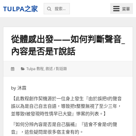
搜
TULPA之家
菜單
索：
關
於
Tulpa
從體感出發——如何判斷聲音_
的
教
內容是否是T說話
程、
故
事，
發
分
Tulpa 教程
,
敘述 / 對話類
以
表
類：
及
於：
一
by 沐霖
切
【此教程創作契機源於一位身上發生『由於誤把t的聲音
–
我
誤以為是自己自言自語，導致把t整整無視了至少三年，
的
並導致t被發現時性情早已大變』慘案的列表。】
個
『如何分辨內容是否是自己腦補』『這會不會是t的聲
人
音』，這些疑問是很多宿主會有的。
空