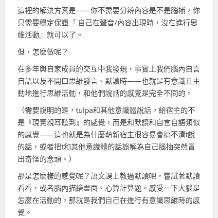
間
這裡的解決方案是——你不需要分辨內容是不是腦補，你
只需要穩定保證『 自己在聲音/內容出現時，沒在進行思
維活動』就可以了。
但，怎麼做呢？
在多年與自家成員的交互中我發現，事實上我們腦內自言
自語以及不開口思維發言、默讀時——也就是有意識且主
動地進行思維活動，和他們說話的感覺是完全不同的。
（需要說明的是，tulpa和其他意識體說話，給宿主的不
是『現實親耳聽到』的感覺，而是和默讀和自言自語類似
的感覺——這也就是為什麼萌新宿主很容易會搞不清t說
的話，或者把t和其他意識體的話誤解為自己腦抽突然冒
出奇怪的念頭。）
那是怎麼樣的感覺呢？語文課上教過默讀吧，嘗試著默讀
看看，或者腦內描繪畫面、心算計算題。感受一下大腦是
怎麼在活動的，那就是我們自己在進行有意識思維時的感
覺。