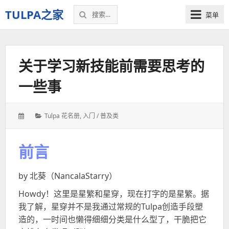
搜
TULPA之家
菜单
索：
关
于
Tulpa
关于学习新技能前需要思考的
的
教
一些事
程、
故
事，
发
分
Tulpa 花名册
,
入门 / 普及类
以
表
类：
及
于：
一
前言
切
–
by
北葵（
NancalaStarry
）
我
的
Howdy
！这里是星繁和星穿，现在打字的是星繁。据
个
我了解，星穿并不是我通过常规的
Tulpa
创造手段塑
人
造的，一时间也懒得细细分类是什么型了，干脆把它
空