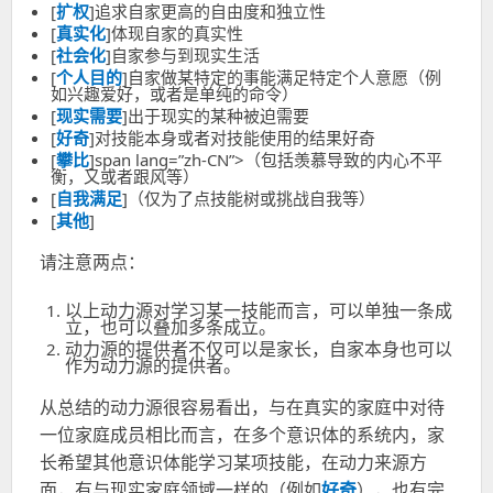
[
扩权
]
追求自家更高的自由度和独立性
[
真实化
]
体现自家的真实性
[
社会化
]
自家参与到现实生活
[
个人目的
]
自家做某特定的事能满足特定个人意愿（例
如兴趣爱好，或者是单纯的命令）
[
现实需要
]
出于现实的某种被迫需要
[
好奇
]
对技能本身或者对技能使用的结果好奇
[
攀比
]span lang=”zh-CN”>（包括羡慕导致的内心不平
衡，又或者跟风等）
[
自我满足
]
（仅为了点技能树或挑战自我等）
[
其他
]
请注意两点：
以上动力源对学习某一技能而言，可以单独一条成
立，也可以叠加多条成立。
动力源的提供者不仅可以是家长，自家本身也可以
作为动力源的提供者。
从总结的动力源很容易看出，与在真实的家庭中对待
一位家庭成员相比而言，在多个意识体的系统内，家
长希望其他意识体能学习某项技能，在动力来源方
面，有
与现实家庭领域一样的
（例如
好奇
），
也有完