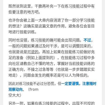
既然说到这里，干脆再补充一下在练习技能过程中有
些要注意的地方吧。
也许你会被上面一大串
内容
消退了你一部分学习技能
的想法？这确实是这篇文章的作用，避免各位会盲目
地进行技能训练。
同时也没错，练习技能的确可能会出现问题
。
不过
，
一般的问题
如果
通过及时干涉
，
是
可以调整回来
的
，
也
就是说
是
可逆的
。再加上如果在技能练习前做好充
足的准备（例如上面提到的），在技能练习过程中多
向社区请教自己不懂的地方，掌握好当前技能训练的
正确方向，不操之过急等等（也就是一步步踏踏实实
地走），问题会发生的概率还是可以人为降低的。
因此对练习技能不必过分恐慌，但
一定要谨慎
，
注意随时
from
观察动向
。（
空大大）
另外一附，如果在练习技能的过程中，出现不可控的