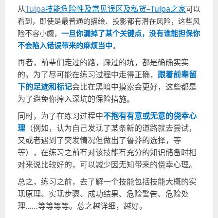
从
Tulpa
技能危险性及常见误区及私货–
Tulpa
之家
可以
看到，即使是最普通的描绘、投影都有潜在风险，这些风
险不容小觑，
一旦你漏掉了某个关键点，没有谁能担保你
不会陷入错误带来的麻烦当中
。
再者，前辈们走过的路，踩过的坑，都是确确实实
的。为了尽可能在练习过程中走得正确，
跟着前辈留
下的足迹和标记
会比在黑暗中摸索会更好，这些都是
为了避免你掉入深坑的保险措施。
同时，为了在练习过程中
不抱有有意或无意的侥幸心
理
（例如，认为自己发现了某条新的道路就去尝试，
又或者遇到了突发情况但做出了鲁莽的选择，等
等），在练习之前有对该技能有充分的知识储备时相
对来说比较好的，可以减少因无知带来的侥幸心理。
总之，练习之前，去了解一个技能包括技能大概的实
现原理、实现步骤、成功结果、危险警告、危险处
理
……
等等等等。总之越详细，越好。