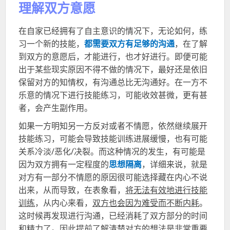
理解双方意愿
在自家已经拥有了自主意识的情况下，无论如何，练
习一个新的技能，
都需要双方有足够的沟通
，在了解
到双方的意愿后，才能进行，也才好进行。即便可能
出于某些现实原因不得不做的情况下，最好还是依旧
保留对方的知情权，有沟通总比无沟通好。在一方不
乐意的情况下进行技能练习，可能收效甚微，更有甚
者，会产生副作用。
如果一方明知另一方反对或者不情愿，依然继续展开
技能练习，可能会导致技能训练进展缓慢，也有可能
关系冷淡
/
恶化
/
决裂。而这种情况的发生，有可能是
因为双方拥有一定程度的
思想隔离
，详细来说，就是
对方有一部分不情愿的原因很可能选择藏在内心不说
出来，从而导致，在表象看，
将无法有效地进行技能
训练
，从内心来看，
双方也会因为难受而不断内耗
。
这时候再发现进行沟通，已经消耗了双方部分的时间
和精力了。因此提前了解清楚对方的想法是非常重要