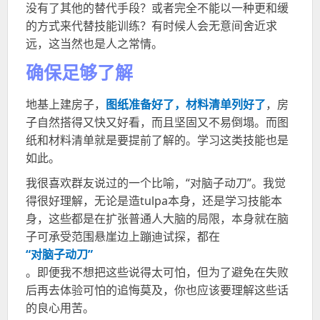
没有了其他的替代手段？或者完全不能以一种更和缓
的方式来代替技能训练？有时候人会无意间舍近求
远，这当然也是人之常情。
确保足够了解
地基上建房子，
图纸准备好了，材料清单列好了
，房
子自然搭得又快又好看，而且坚固又不易倒塌。而图
纸和材料清单就是要提前了解的。学习这类技能也是
如此。
我很喜欢群友说过的一个比喻，“对脑子动刀”。我觉
得很好理解，无论是造
tulpa
本身，还是学习技能本
身，这些都是在扩张普通人大脑的局限，本身就在脑
子可承受范围悬崖边上蹦迪试探，都在
“对脑子动刀”
。即便我不想把这些说得太可怕，但为了避免在失败
后再去体验可怕的追悔莫及，你也应该要理解这些话
的良心用苦。