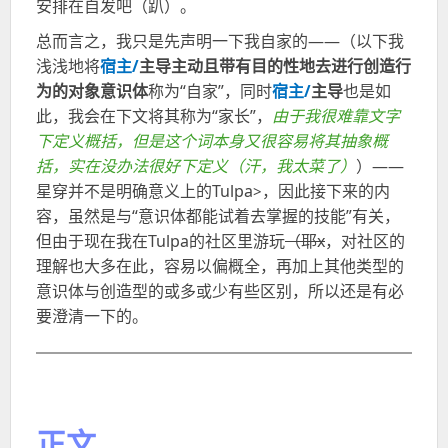
安排在自发吧（趴）。
间
总而言之，我只是先声明一下我自家的——（以下我
浅浅地将
宿主
/
主导主动且带有目的性地去进行创造行
为的对象意识体
称为“自家”，同时
宿主
/
主导
也是如
此，我会在下文将其称为“家长”，
由于我很难靠文字
下定义概括，但是这个词本身又很容易将其抽象概
括，实在没办法很好下定义（汗，我太菜了）
）——
星穿并不是明确意义上的
Tulpa
，因此接下来的内
>
容，虽然是与“意识体都能试着去掌握的技能”有关，
但由于现在我在
Tulpa
的社区里游玩
（耶
x
，对社区的
理解也大多在此，容易以偏概全，再加上其他类型的
意识体与创造型的或多或少有些区别，所以还是有必
要澄清一下的。
正文