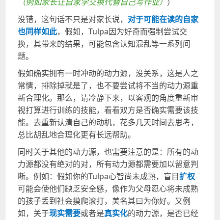
（例如家长让自家学交换代替自己写作业）
）
没错，这句话不只是对家长说，
对于可能在读的自家
也同样如此
，假如，
Tulpa
因为好奇而强制尝试交
换，其带来的结果，可能包含认知混乱等一系列问
题。
假如确实拥有一时冲动的动力源，没关系，这是人之
常情，排除掉就是了，也不要尝试将不当的动力源重
新合理化。那么，请冷静下来，以客观的角度重新审
视打算进行训练的技能，看看双方是否确实需要该技
能。去重新认清自己的动机，花多几天时间去思考，
总比胡乱地合理化更有长远帮助。
同时关于其他的动力源，也需要注意的是：所有的动
力源都没有绝对的对，所有动力源都需要加以留意
判
断
。例如：假如你的
Tulpa
心智尚未成熟，盲目
扩权
可能会使他们缺乏安全感，像作为父母忍心将未成熟
的孩子丢到社会摸爬滚打，美名其曰为你好。又例
如，关于
现实需要
或者是
真实化
的动力源，是否已经