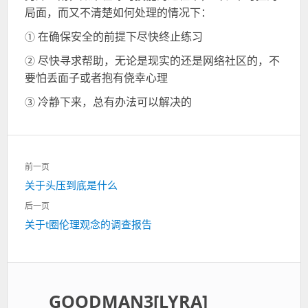
局面，而又不清楚如何处理的情况下：
在确保安全的前提下尽快终止练习
①
尽快寻求帮助，无论是现实的还是网络社区的，不
②
要怕丢面子或者抱有侥幸心理
冷静下来，总有办法可以解决的
③
文
前一页
章
关于头压到底是什么
上
导
一
航
后一页
篇：
关于t圈伦理观念的调查报告
下
一
篇：
GOODMAN3[LYRA]