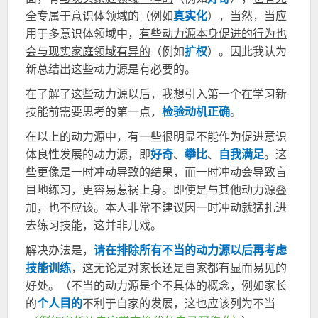
全专属于意识体领域的
（例如
真实化
），当然，当应
用于多意识体领域中，
有些动力源本身促进的行为也
会与现实家庭领域有异的
（例如
扩权
）。因此我认为
新总结出这些动力源是有必要的。
在了解了这些动力源以后，我想引入第一个在学习新
技能前需要思考的第一点，
检验动机正确
。
在以上的动力源中，有一些很明显不能作为促进意识
体良性发展的动力源，即
好奇
、
攀比
、
自我满足
。这
些更像是一时冲动导致的结果，而一时冲动会导致盲
目地练习，更容易惹祸上身。即使是与其他动力源叠
加，也不应该。本人非常不建议因一时冲动就猛扎进
去练习技能，这并非儿戏。
解决办法是，
请在排除所有不当的动力源以后再考虑
技能训练
，这无论是对家长还是自家都有显而易见的
好处。（不当的动力源是个不具体的概念，例如家长
的
个人目的
不利于自家的发展，这也应该列为不当