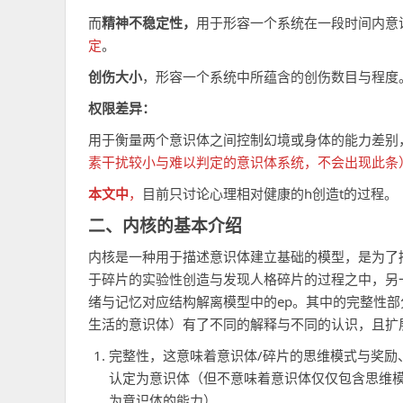
而
精神不稳定性，
用于形容一个系统在一段时间内意
定
。
创伤大小
，形容一个系统中所蕴含的创伤数目与程度
权限差异：
用于衡量两个意识体之间控制幻境或身体的能力差别
素干扰较小与难以判定的意识体系统，不会出现此条
本文中
，
目前只讨论心理相对健康的h创造t的过程。
二、内核的基本介绍
内核是一种用于描述意识体建立基础的模型，是为了
于碎片的实验性创造与发现人格碎片的过程之中，另一
绪与记忆对应结构解离模型中的ep。其中的完整性
生活的意识体）有了不同的解释与不同的认识，且扩
完整性，这意味着意识体/碎片的思维模式与奖励
认定为意识体（但不意味着意识体仅仅包含思维
为意识体的能力）