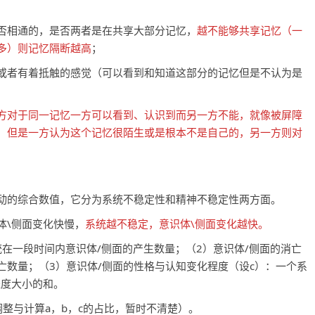
否相通的，是否两者是在共享大部分记忆，
越不能够共享记忆（一
多）则记忆隔断越高
；
或者有着抵触的感觉（可以看到和知道这部分的记忆但是不认为是
方对于同一记忆一方可以看到、认识到而另一方不能，就像被屏障
，但是一方认为这个记忆很陌生或是根本不是自己的，另一方则对
动的综合数值，它分为系统不稳定性和精神不稳定性两方面。
体\侧面变化快慢，
系统越不稳定，意识体\侧面变化越快。
统在一段时间内意识体/侧面的产生数量；（2）意识体/侧面的消亡
亡数量；（3）意识体/侧面的性格与认知变化程度（设c）：一个系
程度大小的和。
调整与计算a，b，c的占比，暂时不清楚）。