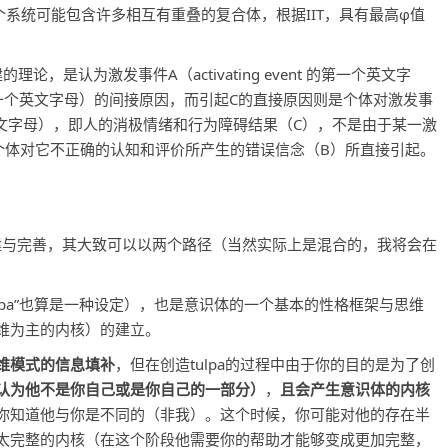
系统可能包含许多相互有重叠的复合体，根据IIT，具有最高φ值
论，是认为激发事件A（activating event 的第一个英文字
e的第一个英文字母）的间接原因，而引起C的直接原因则是个体对激发事
个英文字母），即人的消极情绪和行为障碍结果（C），不是由于某一激
个体对它不正确的认知和评价所产生的错误信念（B）所直接引起。
构建与完善，其大致可以以两个路径（当然实际上是混合的，我将会在
lpa”也算是一种设定），也是意识体的一个基本的性格框架与思维
维为主的内核）的建立。
维模式的信息填补
，但在创造tulpa的过程中由于你的目的是为了创
认为他不是你自己或是你自己的一部分）
，
且会产生意识体的内核
你知道他与你是不同的（非我）。这个时候，你可能对他的存在半
太完整的内核（在这个阶段他需要你的帮助才能够变成更加完整，