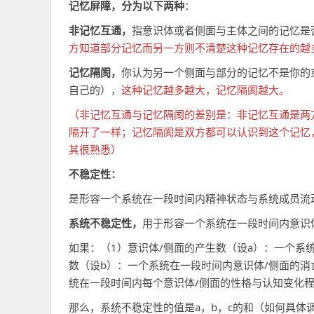
记忆屏障，分为以下两种
：
非记忆互通，
指意识体或者侧面与主体之间的记忆是
方知道部分记忆而另一方则不清楚这种记忆存在的越
记忆隔阂，
你认为另一个侧面与部分的记忆不是你的
自己的），
这种记忆越多越大，记忆隔阂越大。
（非记忆互通与记忆隔阂的差别是：非记忆互通是两
隔开了一样；记忆隔阂是双方都可以认识到这个记忆
其很熟悉）
不稳定性：
是形容一个系统在一段时间内精神状态与系统成员流
系统不稳定性，
用于形容一个系统在一段时间内意识
如果：（1）意识体/侧面的产生数（设a）：一个系
数（设b）：一个系统在一段时间内意识体/侧面的消
统在一段时间内每个意识体/侧面的性格与认知变化
那么，系统不稳定性的值是a，b，c的和（如何具体