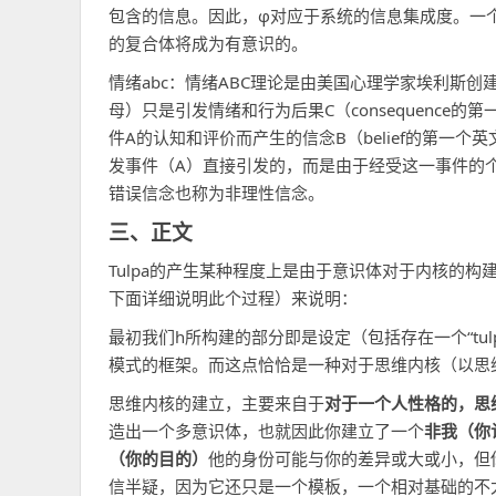
包含的信息。因此，φ对应于系统的信息集成度。一个
的复合体将成为有意识的。
情绪abc：情绪ABC理论是由美国心理学家埃利斯创建的理
母）只是引发情绪和行为后果C（consequenc
件A的认知和评价而产生的信念B（belief的第一
发事件（A）直接引发的，而是由于经受这一事件的
错误信念也称为非理性信念。
三、正文
Tulpa的产生某种程度上是由于意识体对于内核的
下面详细说明此个过程）来说明：
最初我们h所构建的部分即是设定（包括存在一个“tu
模式的框架。而这点恰恰是一种对于思维内核（以思
思维内核的建立，主要来自于
对于一个人性格的，思
造出一个多意识体，也就因此你建立了一个
非我（你
（你的目的）
他的身份可能与你的差异或大或小，但
信半疑，因为它还只是一个模板，一个相对基础的不