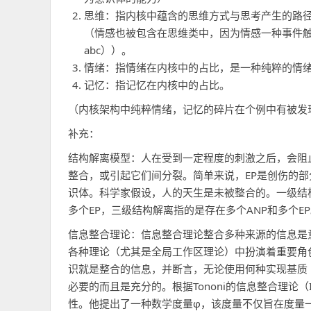
思维：指内核中蕴含的思维方式与思考产生的路
（情感也被包含在思维类中，因为情感一种事件
abc））。
情绪：指情绪在内核中的占比，是一种纯粹的情
记忆：指记忆在内核中的占比。
（内核架构中纯粹情绪，记忆的碎片在个例中有被发现
补充：
结构解离模型：人在受到一定程度的刺激之后，会阻止EP（Emoti
整合，或引起它们间分裂。简单来说，EP是创伤的部
识体。科学家假设，人的天生是未被整合的。一级结构
多个EP，三级结构解离指的是存在多个ANP和多个E
信息整合理论：信息整合理论整合多种来源的信息是
各种理论（尤其是全局工作区理论）中扮演着重要角色（第2
识就是整合的信息，并断言，无论使用何种实现基质
必要的而且是充分的。根据Tononi的信息整合理论（Integr
性。他提出了一种数学度量φ，该度量不仅旨在度量