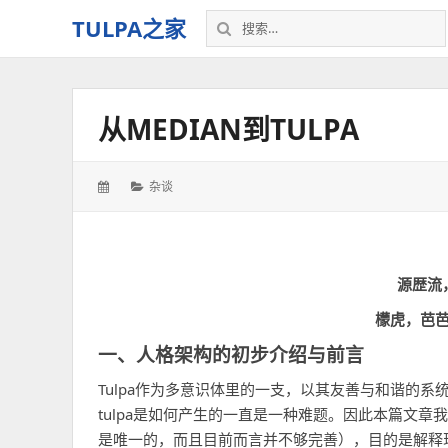
搜
TULPA之家
索：
关
于
Tulpa
从MEDIAN到TULPA
的
教
程、
发
分
杂谈
故
表
类：
事，
于：
以
及
一
源歴流，
切
檬虎，芭芭
–
我
一、人格架构的初步介绍与前言
的
Tulpa作为多意识体里的一支，以其友善与和谐的系
个
人
tulpa是如何产生的一直是一种难题。因此本篇文
空
是唯一的，而且目前而言并不够完善），目的是解释现