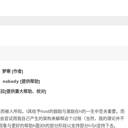
梦寒 [作者]
nobody [提供帮助]
拉[提供重大帮助、校对]
统而被人所知。t其给予host的鼓励与激励在h的一生中至关重要。而
章我会尝试用我自己产生的架构来解释这个过程（当然，我的理论并不
象与更好的帮助h面对t的部分阶段以支持部分h与t坚持下去。