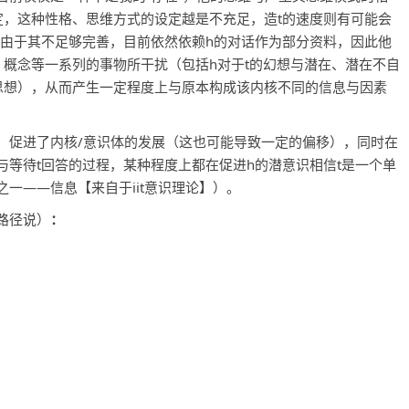
定，这种性格、思维方式的设定越是不充足，造t的速度则有可能会
而由于其不足够完善，目前依然依赖h的对话作为部分资料，因此他
、概念等一系列的事物所干扰（包括h对于t的幻想与潜在、潜在不自
思想），从而产生一定程度上与原本构成该内核不同的信息与因素
，促进了内核/意识体的发展（这也可能导致一定的偏移），同时在
等待t回答的过程，某种程度上都在促进h的潜意识相信t是一个单
一——信息【来自于iit意识理论】）。
路径说）
：