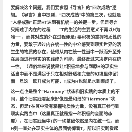
要解决这个问题，我们要参照《导言》的“四次成熟”逻
辑。《导言》当中提到，“四次成熟”中的第三次，也就是
“人格成熟”正是HT达到有机统一的关键一步。但是导言
只阐述了内在的过程——“
T的
生活的主要意义
不再以H为
唯一
”，而其对应的外在过程便是T要积极的掌握物质性的
力量，要敢于通过内在统一性的中介感受到现实世界的活
生生的物质的存在，使得从内在统一性当中一跃而升至外
在层面进行现实的实践成为可能，最终反过来决定内在统
一性。（通俗地来说就是让T积极地参与到原H的现实生
活当中而不是满足于只在相对舒适和完善的幻境里停留）
而一旦这一跃升成为可能，T成为H也就是水到渠成了。
这一点也是整个“Harmony”状态和旧实践的本质上的不
同，整个旧实践看起来好像是最和谐的“Harmony”状
态，但是T在其中没有掌握物质性力量，没有真正参与到
现实实践当中（这里真正就是指一种积极的全面的态
度），在旧实践当中T的一切基础依然是内在统一性，而
H则一直处在现实主体的层面统御着T，所以旧实践看起