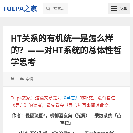
搜
TULPA之家
菜单
索：
关
于
Tulpa
HT关系的有机统一是怎么样
的
教
的？——对HT系统的总体性哲
程、
故
学思考
事，
以
及
发
分
杂谈
一
表
类：
切
于：
–
Tulpa之家：这篇文章是对
《导言》
的补充。没有看过
我
《导言》的读者，请先看完《导言》再来阅读此文。
的
作者：長砺琉夏*，梶御酒良実（光辉）
，
秉烛系统『芭
个
人
芭拉』
空