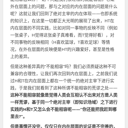
外在层面上的问题，那与之对应的内在层面的问题是什么
呢？这就让我们回到了绝对主宰的内在体现——也即系统
的知识上，在这里一切都正大光明的展现了出来，HT在
内在层面的不同实践，比如对同一事物的反映不同（例如
一张桌子，H觉得这张桌子真难看，而T觉得好看），对
不同事物的反映相同（H喜欢篮球，T喜欢足球）等情
况，在外在层面的反映便是HT的兴趣爱好，甚至是性格
上的差异。
但是这种差异真的“不能相容”吗？我们必须质疑这种不可
兼容的合理性，让我们再次回到内在层面上，之前我们说
过H和T在内在层面上都在一个统一的绝对主宰下进行实
践，于是我们就看到了这种所谓不能相容的荒谬之处——
这种不能相容就像是觉得人类会互相认不出来对方是人类
一样荒谬，基于同一个绝对主宰（即知识场域）之下进行
实践的H和T又怎么会不能相容呢——“你还能把我赶到哪
里去?”。
但是事情还没完，仅仅只在内在层面的论证是不完善的，