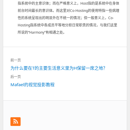
指系统中的主意识体；而在严格意义上，Host指的是系统中在身体
前台时间最长的意识体。而这里对Co-Hosting的使用特指一些病理
性的系统呈现出的明显外在不统一的情况；但一般意义上，Co-
Hosting指系统中各成员平等地分担日常职责的情况，与我们这里
所说的“Harmony”有相通之处。
文
前一页
章
为什么要在T的主要生活意义里为H保留一席之地？
上
导
一
航
后一页
篇：
Mafael的视觉投影教程
下
一
篇：