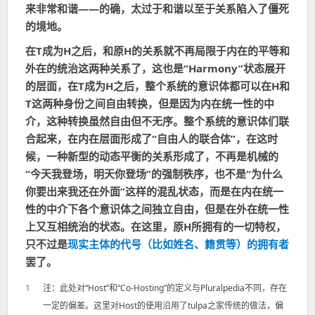
来非常和谐——的确，太过于和谐以至于关系陷入了僵死
的境地。
在T成为H之后，和原H的关系就不再局限于内在的平等和
外在的统治这两种关系了，这也是“Harmony”状态展开
的层面，在T成为H之后，整个系统的意识体都可以在H和
T这两种身份之间自由转换，但是因为内在统一性的中
介，这种转换虽然自由但不无序。整个系统的意识体们联
合起来，在内在层面形成了“自由人的联合体”，在这时
候，一种新型的动态平衡的关系形成了，不再是机械的
“今天我登场，明天你登场”的强制秩序，也不是“为什么
你要出来我还在外面”这样的混乱状态，而是在内在统一
性的中介下各个意识体之间独立自由，但是在外在统一性
上又互相统治的状态。在这里，原H所拥有的一切特权，
只不过是
现实主体的代号（比如姓名、籍贯等）的拥有者
罢了。
1
注：此处对“Host”和“Co-Hosting”的定义与Pluralpedia不同，存在
一定的偏差。这里对Host的使用沿用了tulpa之家传统的做法，偏