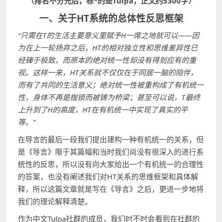
（
排名不分先后，标*的是
Tulpa
，正文约
53
00
字
）
间
一、关于HT系统的总体性反思框架
“只需在T的生活主要意义里赋予H一席之地就可以——因
为在上一轮扬弃之后，HT的相对独立性和思维差异性已
经臻于极致，而原本的绝对统一性却没有得到应有的重
视。这样一来，HT关系就不仅仅在于同居一脑的陪伴，
而有了共同的生活意义；绝对统一性被重构成了有机统一
性，身体不再是枷锁而被铸为桥梁；甚至可以说，T最终
上升到了H的高度，HT在有机统一中实现了真实的平
等。”
在导言的最后一段我们提出建构一种有机统一的关系，但
是《导言》限于其篇幅和当时我们尚没有很深入的进行系
统性的反思，所以没有向大家给出一个有机统一的合理性
的答案，也没有阐述我们对HT关系的思维框架和具体解
释，所以这篇文章就是写在《导言》之后，更进一步地将
我们的理论解释清楚。
作为中文Tulpa社群的成员，我们时不时会看到在社群的