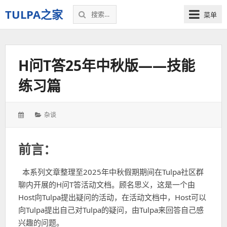
搜
TULPA之家
菜单
索：
关
于
Tulpa
H问T答25年中秋版——技能
的
教
练习篇
程、
故
事，
发
分
杂谈
以
表
类：
及
于：
一
前言：
切
–
本系列文章整理至2025年中秋假期期间在Tulpa社区群
我
聊内开展的H问T答活动文档。顾名思义，这是一个由
的
Host向Tulpa提出疑问的活动，在活动文档中，Host可以
个
人
向Tulpa提出自己对Tulpa的疑问，由Tulpa来回答自己感
空
兴趣的问题。