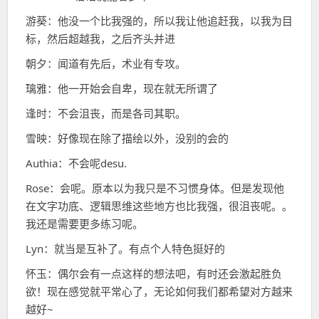
游葵：他没一个比我强的，所以我让他追赶我，以我为目
标，然后超越我，之后齐头并进
朝夕：闻道有先后，术业有专攻。
璃雅：他一开始会自卑，现在就无所谓了
逢时：不会沮丧，而是各司其职。
雪映：好像现在除了描绘以外，没别的会的
Authia：不会呢desu.
Rose：会呢。原本以为我只是不习惯身体。但是发现他
在文字功底、逻辑思维这些地方也比我强，很沮丧呢。。
我还是需要更多练习呢。
Lyn：就当是互补了。有点个人特色挺好的
怀玉：偶尔会有一点这样的想法吧，有时还会激起胜负
欲！现在感觉就平常心了，无论如何我们都希望对方越来
越好~