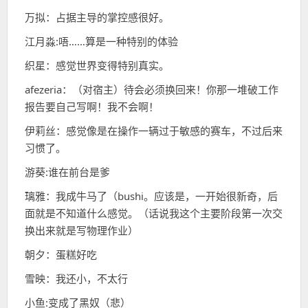
万拟：占据主导的掌控感很好。
江月淼:唔……算是一种特别的体验
织星：感觉世界变得特别真实。
afezeria：（对宿主）待会必须换回来！你那一堆破工作
报告要自己写啊！我不会啊！
伊莉丝：感觉像是在操作一辆过于敏感的赛车，不过后来
习惯了。
游葵:谁在前台是爹
璃雅：我成牛马了（bushi。应该是，一开始很新奇，后
面就是不知道什么感觉。（话说我这个主要阶段第一次交
换出来就是写物理作业）
朝夕：蛋糕好吃
雪映：我还小，不太行
小鱼:变成了黑奴（悲）