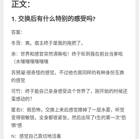
正文：
1. 交换后有什么特别的感受吗?
答案：
冬菏：爽。宿主终于是我的拖把了。
余：世界和感官突然清晰啦！终于轮到我在前台当爹啦
（木嘿嘿嘿嘿嘿嘿
苏预凝:很奇怪的感觉，不过他也是同样的有种身份互换
的感觉
可竹：终于能自己亲身感受这个世界了，刚开始的时候还
蛮感动的？
匿名t：很恐怖，交换上来后感觉擦掉了一层水雾，听觉
变得很敏锐，全身都很紧张，然后出现了t生的第一次“恐
惧”感
N：感觉自己真切地活着