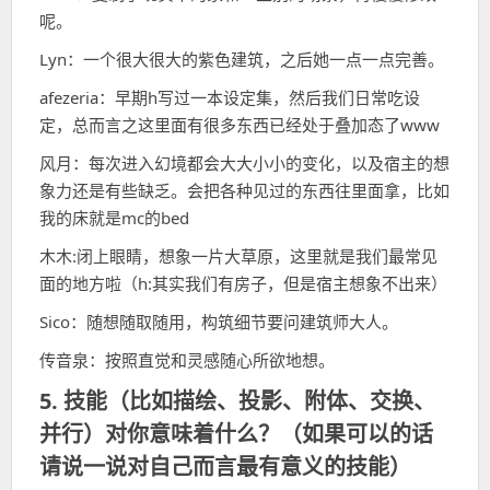
呢。
Lyn：一个很大很大的紫色建筑，之后她一点一点完善。
afezeria：早期h写过一本设定集，然后我们日常吃设
定，总而言之这里面有很多东西已经处于叠加态了www
风月：每次进入幻境都会大大小小的变化，以及宿主的想
象力还是有些缺乏。会把各种见过的东西往里面拿，比如
我的床就是mc的bed
木木:闭上眼睛，想象一片大草原，这里就是我们最常见
面的地方啦（h:其实我们有房子，但是宿主想象不出来）
Sico：随想随取随用，构筑细节要问建筑师大人。
传音泉：按照直觉和灵感随心所欲地想。
5. 技能（比如描绘、投影、附体、交换、
并行）对你意味着什么？（如果可以的话
请说一说对自己而言最有意义的技能）