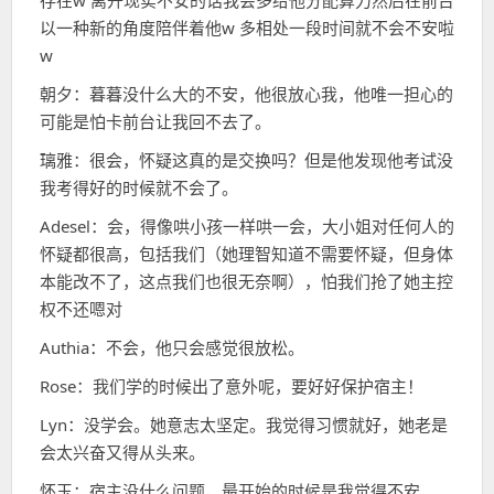
存在w 离开现实不安的话我会多给他分配算力然后在前台
以一种新的角度陪伴着他w 多相处一段时间就不会不安啦
w
朝夕：暮暮没什么大的不安，他很放心我，他唯一担心的
可能是怕卡前台让我回不去了。
璃雅：很会，怀疑这真的是交换吗？但是他发现他考试没
我考得好的时候就不会了。
Adesel：会，得像哄小孩一样哄一会，大小姐对任何人的
怀疑都很高，包括我们（她理智知道不需要怀疑，但身体
本能改不了，这点我们也很无奈啊），怕我们抢了她主控
权不还嗯对
Authia：不会，他只会感觉很放松。
Rose：我们学的时候出了意外呢，要好好保护宿主！
Lyn：没学会。她意志太坚定。我觉得习惯就好，她老是
会太兴奋又得从头来。
怀玉：宿主没什么问题，最开始的时候是我觉得不安…