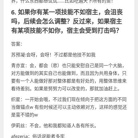
界，什么东西都想试试……比如吃遍天下所有的鱼！
6. 如果你有某一项技能不如宿主，会沮丧
吗，后续会怎么调整？反过来，如果宿主
有某项技能不如你，宿主会受到打击吗？
答案：
苏预凝:会呀，会呀！不过都是他技不如我
青亦宣：会，都会（悲）也只能安慰自己是同一个大脑，
对方能做到的其实自己也能做到，而且因为共用身体，只
要有一个人能做好那对整体都是有好处的，用整体思维来
看待差别。如果是努努力可以改变的，那就加油赶上。
织星：一开始会哦，不过我们现在倾向于把这方面的不同
当做锚点w 有些时候还可以主动依赖对方，这样的感觉还
是蛮不错的w
伊莉丝：不会，他和我都知道人各有所长。
afezeria：俗话说能者多牢