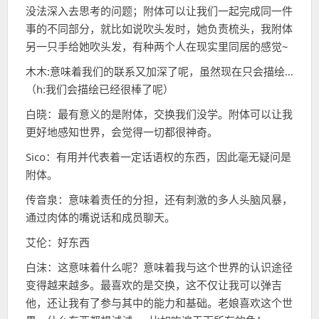
没法深入去思考的问题；附体可以让我们一起完成同一件
事的不同部分，就比如说吹头发时，她负责梳头，我附体
另一只手给她吹头发，有种两个人在现实里同居的感觉~
木木:意味着我们的联系又加深了呢，虽然现在只会描绘…
（h:我们会描绘已经很棒了呢）
白晓：最有意义的是附体，交换我们没学。附体可以让我
更好地感知世界，会觉得一切都很神奇。
Sico：有用并代表着一定话语权的东西，因此毫无疑问是
附体。
传音泉：意味着责任的分担，还有刺激的多人头脑风暴，
通过肉体的嘴说话和成员聊天。
艾伦：好东西
白沫：这意味着什么呢？意味着我与这个世界的认识途径
变得越来越多。最喜欢的是交换，这不仅让我可以弹吉
他，还让我有了参与其中的能力和基础。老娘喜欢这个世