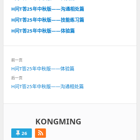
H问T答25年中秋版——沟通相处篇
H问T答25年中秋版——技能练习篇
H问T答25年中秋版——体验篇
文
前一页
章
H问T答25年中秋版——体验篇
上
导
一
航
后一页
篇：
H问T答25年中秋版——沟通相处篇
下
一
篇：
KONGMING
26