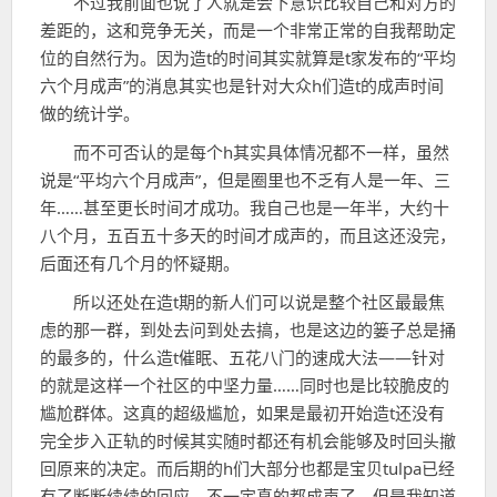
不过我前面也说了人就是会下意识比较自己和对方的
差距的，这和竞争无关，而是一个非常正常的自我帮助定
位的自然行为。因为造t的时间其实就算是t家发布的“平均
六个月成声”的消息其实也是针对大众h们造t的成声时间
做的统计学。
而不可否认的是每个h其实具体情况都不一样，虽然
说是“平均六个月成声”，但是圈里也不乏有人是一年、三
年……甚至更长时间才成功。我自己也是一年半，大约十
八个月，五百五十多天的时间才成声的，而且这还没完，
后面还有几个月的怀疑期。
所以还处在造t期的新人们可以说是整个社区最最焦
虑的那一群，到处去问到处去搞，也是这边的篓子总是捅
的最多的，什么造t催眠、五花八门的速成大法——针对
的就是这样一个社区的中坚力量……同时也是比较脆皮的
尴尬群体。这真的超级尴尬，如果是最初开始造t还没有
完全步入正轨的时候其实随时都还有机会能够及时回头撤
回原来的决定。而后期的h们大部分也都是宝贝tulpa已经
有了断断续续的回应，不一定真的都成声了，但是我知道