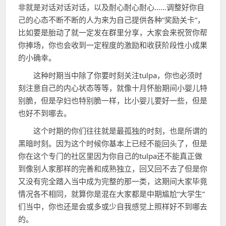
非就是对话对话对话，以及耐心耐心耐心……调整好你自
己的心态不断不断的人为来为自己提供各种“奖励关卡”，
比如要是胎动了就一定发在群里分享，大家会来祝贺你帮
你捧场，你也会收到一定程度的激励和收获阶段性小成果
的小确幸。
这种时期当中除了你要时刻关注tulpa，你也必须时
刻注意自己的内心状态等等，就像十月怀胎期间小婴儿特
别脆，但是孕妇也特别脆一样，比小婴儿要好一些，但是
也好不到哪去。
这个时期的你们往往就是最孤独的时刻，也是所谓的
黑暗时刻。因为这个时候你基本上已经不能回头了，但是
你在这个专门的社区里因为你自己的tulpa还不能真正做
到像别人家那样的完善和成熟独立，回又回不去了但是你
又没有完全踏入当中成为完整的那一类，这期间大家毕竟
情况各不相同，就算你是混在大家都是中期尴尬“大学生”
们当中，你也还是会或多或少自我感觉上照样好不到哪去
的。