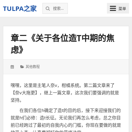
搜
TULPA之家
菜单
索：
关
于
Tulpa
章二《关于各位造T中期的焦
的
教
虑》
程、
故
事，
发
分
其他教程
以
表
类：
及
于：
一
嘿嘿，这里是主笔人奈v，柑橘系统。第二篇文章来了
切
【奈v大拖更】，继上一篇文章，这次我们要强调的就是
–
坚持。
我
的
在我们各位h确定了造t的目的后，接下来迎接我们的
个
就是h们必修：造t长征。无论我们再怎么考虑，总之你目
人
前已经跨过了最初的自我内心的门槛，你现在要做的就是
空