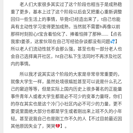
老人们大家很多其实过了这个阶段也相当于是成熟稳
重了更多，基本上过了这个阶段以后会又把重心重新调整
回归一些生活上的事情，毕竟t已经造出来了，t自己也能
具有主动性学习变得更加成熟，当然就不需要h再像以前
那样时刻担心t宝含着怕化了、捧着怕摔了那种……【点名
我家t姜茶，这家伙现在自己写经验杂谈都没有问题
】
所以老人们流动性就不会那么强，甚至也有一部分老人也
会自己选择离开社区，ht自己私下生活同时不再涉及社区
内的事情。
所以我才说其实这个阶段的大家是非常非常重要的，
就像大学生一样，虽然处境很尴尬甚至可以说是什么孔乙
己的窘迫等等，但是实际上国内历史上很多著名的正能量
事件青年人或者大学生都是必不可少的变革力量呀，你们
的存在其实也是这个冷门小社区内必不可少的力量，更不
要说里面绝大部分也都是学生或者刚出来上班不久的小年
轻。甚至说我自己也是刚工作不久的人【不过目前最近因
其他原因失业了，哭哭
】。