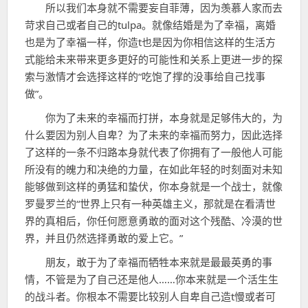
所以我们本身就不需要妄自菲薄，因为羡慕人家而去
苛求自己或者自己的tulpa。就像结婚是为了幸福，离婚
也是为了幸福一样，你造t也是因为你相信这样的生活方
式能给未来带来更多更好的可能性和关系上更进一步的探
索与激情才会选择这样的“吃饱了撑的没事给自己找事
做”。
你为了未来的幸福而打拼，本身就是足够伟大的，为
什么要因为别人自卑？为了未来的幸福而努力，因此选择
了这样的一条不归路本身就代表了你拥有了一般他人可能
所没有的魄力和决绝的力量，在如此年轻的时刻面对未知
能够做到这样的勇猛和蛰伏，你本身就是一个战士，就像
罗曼罗兰的“世界上只有一种英雄主义，那就是在看清世
界的真相后，你任何愿意勇敢的面对这个残酷、冷漠的世
界，并且仍然选择勇敢的爱上它。”
朋友，敢于为了幸福而牺牲本来就是最最英勇的事
情，不管是为了自己还是他人……你本来就是一个活生生
的战斗者。你根本不需要比较别人自卑自己造t慢或者可