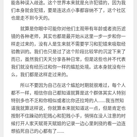
能各种误入歧途。这个世界本来就是允许犯错的，因为我
们本身就会犯错，要是连这点小事都容纳不了，这个社区
也是走不到今天的。
就算是你眼中可能你对他们主观带有年龄或者资历滤
镜的各种老师，其实也都是最开始从这里一步一步和你一
样走过来的，没有人是生来就不需要学习和犯错来吸取经
验教训的。我们也只是过了这个阶段比较早的沉淀下来了
而已，虽然我们天天分享各种日常，但是这些也并不代表
我们就没有经历过和你一样的尴尬处境。这本身就没有什
么，我们都是这样走过来的。
所以不要因为自己在这个尴尬时期就很难过，每个人
都不一样，相信你自己都知道就算是这个群体其实人特别
特别多也不乏和你相似或者比你还拉垮的人……我当然知
道我就算这样说，你就算本来就知道这一点，但是肯定也
按耐不住躁动的犯贱心和犯贱小手，悄悄在没人注意的时
候打开人家天赋哥天赋姐的记录一边心里刺挠的看一边连
想掐死自己的心都有了……