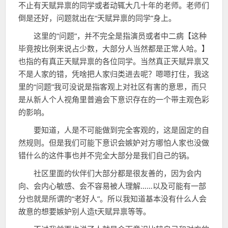
不止有天赋异禀的同学或者动辄大几十年的老师。老师们
倒是还好，问题就出在“天赋异禀的同学”身上。
这里的“问题”，并不完全是指演员或者中二病【这种
毕竟按比例来说占少数，大部分人当然都是正常人哈。】
也指的有真正天赋异禀的各位同学。当然真正天赋异禀又
不是人家的错，凭啥把人家归类进去呢？嗯嗯打住，我这
里的“问题”我可没说是指客观上对社区有害的意思，而只
是从新人个人视角里普遍会下意识存在的一个带主观色彩
的影响。
要知道，人是不可能做到完全客观的，这是固定的自
然规则。但是我们可能下意识会嫉妒对方哪怕人家也没做
错什么的这件事也并不完全大部分是我们自己的锅。
社区里面的伙伴们大部分都是很友善的，因为会内
向、会内心敏感、会不容易被人理解……以及可能有一部
分也就是所谓的“老好人”。所以我知道基本没有什么人会
故意的想要嫉妒别人造t天赋异禀等等。