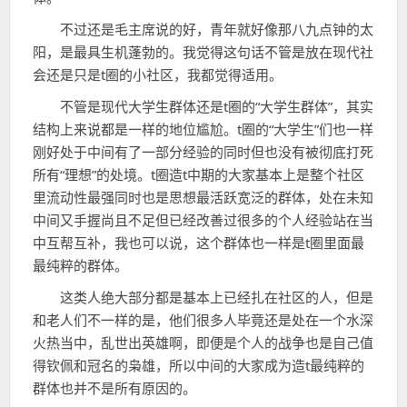
不过还是毛主席说的好，青年就好像那八九点钟的太
阳，是最具生机蓬勃的。我觉得这句话不管是放在现代社
会还是只是t圈的小社区，我都觉得适用。
不管是现代大学生群体还是t圈的“大学生群体”，其实
结构上来说都是一样的地位尴尬。t圈的“大学生”们也一样
刚好处于中间有了一部分经验的同时但也没有被彻底打死
所有“理想”的处境。t圈造t中期的大家基本上是整个社区
里流动性最强同时也是思想最活跃宽泛的群体，处在未知
中间又手握尚且不足但已经改善过很多的个人经验站在当
中互帮互补，我也可以说，这个群体也一样是t圈里面最
最纯粹的群体。
这类人绝大部分都是基本上已经扎在社区的人，但是
和老人们不一样的是，他们很多人毕竟还是处在一个水深
火热当中，乱世出英雄啊，即便是个人的战争也是自己值
得钦佩和冠名的枭雄，所以中间的大家成为造t最纯粹的
群体也并不是所有原因的。