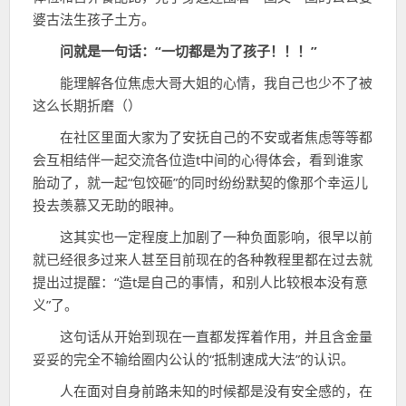
婆古法生孩子土方。
问就是一句话：“一切都是为了孩子！！！”
能理解各位焦虑大哥大姐的心情，我自己也少不了被
这么长期折磨（）
在社区里面大家为了安抚自己的不安或者焦虑等等都
会互相结伴一起交流各位造t中间的心得体会，看到谁家
胎动了，就一起“包饺砸”的同时纷纷默契的像那个幸运儿
投去羡慕又无助的眼神。
这其实也一定程度上加剧了一种负面影响，很早以前
就已经很多过来人甚至目前现在的各种教程里都在过去就
提出过提醒：“造t是自己的事情，和别人比较根本没有意
义”了。
这句话从开始到现在一直都发挥着作用，并且含金量
妥妥的完全不输给圈内公认的“抵制速成大法”的认识。
人在面对自身前路未知的时候都是没有安全感的，在