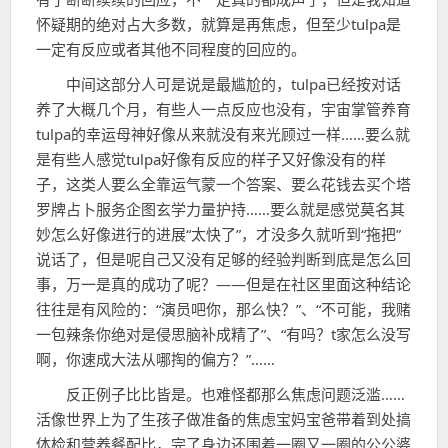
怀疑期的绝对占大多数，就算是再焦虑，但至少tulpa是
一定有反应或者其他不同程度的回应的。
中间这部分人可是说是最尴尬的，tulpa已经按对话
养了大概几个月，有些人一点反应也没有，宇宙掌管养育
tulpa的幸运母神好像从来就没有来光顾过一样……要么就
是有些人感觉tulpa好像有反应的样子又好像没有的样
子，这类人要么全靠运气蒙一个答案、要么花钱去买个塔
罗牌占卜服务企图玄学力量护持……要么就是感觉莫名其
妙怎么好像进行的进展“太快了”，才没多久就听到“拖把”
说话了，但是呢自己又没有足够的经验判断到底是怎么回
事，万一是真的成功了呢？——但是在社区里面这种结论
往往是有风险的：“演员吧你，那么快？”、“不可能，我赌
一包辣条你绝对是侵思脑补成精了”、“有吗？t家怎么没写
啊，你速成大法从哪掏的偏方？”……
反正例子比比皆是。也难怪都那么焦虑问题泛滥……
活像世界上为了生孩子做准备的焦虑宝妈宝爸带着到处搞
体检和营养餐配比，完了身边还围着一圈又一圈的公公婆