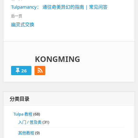
章
Tulpamancy： 通往奇美异幻的指南 | 常见问答
上
导
一
航
后一页
篇：
幽灵式交换
下
一
篇：
KONGMING
26
分类目录
Tulpa 教程
(68)
入门 / 普及类
(31)
其他教程
(9)