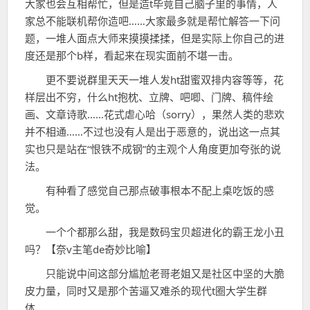
大家也会互相帮忙，但是造t毕竟自己脑子里的事情，人
家总不能联机帮你造吧……大家最多就是帮忙解答一下问
题，一堆人面点大师来摸摸揉揉，但是实际上你自己的进
度还是那个b样，看起来在现实面前不堪一击。
更不要说群里天天一堆人发ht甜蜜双排内容等等，花
样层出不穷，什么ht抱枕、立牌、吧唧、门牌、稿件绘
画、文章诗歌……花式虐心哈（sorry），果然人类的悲欢
并不相通……不过也没有人是出于恶意的，说出这一点其
实也只是站在“恨铁不成钢”的主观个人角度更加夸张的说
法。
有种看了感觉自己那点破事根本不配上桌吃饭的感
觉。
一个个都那么甜，我是数码宝贝超进化的霸王龙小丑
吗？【奈v主笔de奇妙比喻】
只能说中间这部分尴尬老哥老姐又是社区中坚的大脆
皮力量，同时又是那个苦逼又难杀的现代t圈大学生群
体。