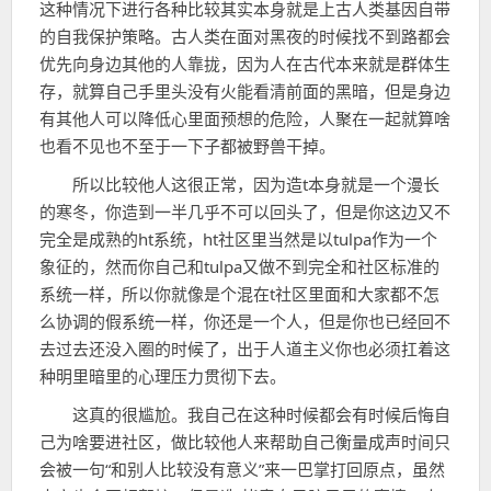
这种情况下进行各种比较其实本身就是上古人类基因自带
的自我保护策略。古人类在面对黑夜的时候找不到路都会
优先向身边其他的人靠拢，因为人在古代本来就是群体生
存，就算自己手里头没有火能看清前面的黑暗，但是身边
有其他人可以降低心里面预想的危险，人聚在一起就算啥
也看不见也不至于一下子都被野兽干掉。
所以比较他人这很正常，因为造t本身就是一个漫长
的寒冬，你造到一半几乎不可以回头了，但是你这边又不
完全是成熟的ht系统，ht社区里当然是以tulpa作为一个
象征的，然而你自己和tulpa又做不到完全和社区标准的
系统一样，所以你就像是个混在t社区里面和大家都不怎
么协调的假系统一样，你还是一个人，但是你也已经回不
去过去还没入圈的时候了，出于人道主义你也必须扛着这
种明里暗里的心理压力贯彻下去。
这真的很尴尬。我自己在这种时候都会有时候后悔自
己为啥要进社区，做比较他人来帮助自己衡量成声时间只
会被一句“和别人比较没有意义”来一巴掌打回原点，虽然