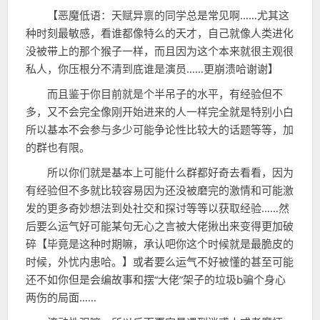
【恶魔低语：天赋异禀的同学总是常见啊……尤其这
种时刻最敏感，看谁都像特么的天才，自己就像人类进化
没被带上的那个猴子一样，而且因为这个本来就很主观很
私人，你压根分不清到底谁是演员……更崩溃哈谢谢】
而且鉴于你目前就是个半吊子的水平，有经验但不
多，又不会完全像刚开始进来的人一样完全就是特别小白
所以基本不会参与多少可能争论性比较大的话题等等，加
的群也有限。
所以你们就是基本上可能什么群都好奇去看看，因为
有经验但不多就比较容易因为还没被磨完的激情和可能激
发的更多奇妙想法到处社交和探讨等等以获取经验……然
后要么运气好可能某句无心之言被大佬揪出来变得更加破
碎【毕竟是这种时期嘛，承认吧你这个时候就是最脆皮的
时候，外忧内患哈。】或者要么运气不好被懂的甚至可能
还不如你但是会编故事和摆“大佬”架子的垃圾b骗个身心
两伤的局面……