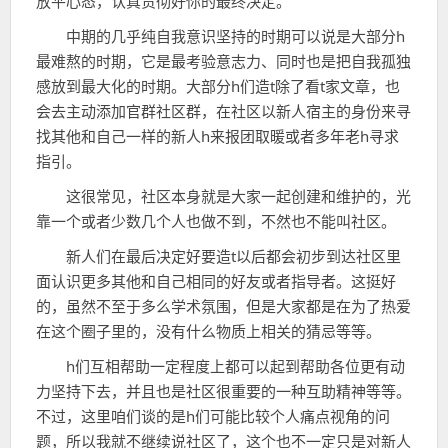
放平心态，认真贯彻好你的最终决定。
间
中期的几乎纯自我意识坚持的时期可以说是大部分h
最难熬的时期，它是最考验意志力、同时也是把自我孤独
感放到最大化的时期。大部分h们造t除了看t家文章，也
会去主动添加官群社区群，在社区以新人宿主的身份来寻
找其他和自己一样的新人h来报团取暖或者多年老h寻求
指引。
这很常见，社区本身就是大家一起创建和维护的，光
靠一个或者少数几个人也做不到，不然也不能叫社区。
新人们在最后决定好要造t以后都会初步到达社区里
面认识更多其他和自己相同的好友或者指导者。这挺好
的，虽然不至于多么学术氛围，但是大家都是在为了热爱
在这个圈子里的，没有什么物质上相关的猜忌等等。
h们互相帮助一定程度上都可以起到帮助各位更有动
力坚持下去，并且也是社区很重要的一种互助精神等等。
不过，这里咱们谈的是h们可能比较个人痛点视角的问
题，所以我就不继续说社区了，这个也不一定只是对新人