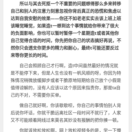
所以与其去死抠一个不重要的问题想得那么多来转移
自己和别人的注意力刻意忽视你背后真正的恐慌和焦虑以
达到自我安慰的效果——你还不如老老实实去该上班上班
该睡觉睡觉，如果造t一想到这个事情就给你带来了很大
的负面影响，你也可以暂时暂停一个星期造t或者其他你
自己觉得合适的时间，你先把你自己的状态搞好再说，不
然你只会透支你更多的精力和耐心，最终t可能还要反过
来等你更长的时间。
自己会照顾自己才行啊，造t中间虽然最好的情况就
是不能停下来，但是人生也没有一帆风顺的呀，你因为特
殊情况稍微放缓脚步或者干脆原地短期给自己放个小假是
值得谅解的，没有人应该以这个原因来指责你，那是ta自
己的不对，不需要你买单。
做自己就好啊，你该歇歇呗，你自己的事情怕别人背
后说你坏话，你就干脆远离社区一段时间不就行了，人家
又不可能顺着网线过来莫名其妙没有报酬的把你揍一顿。
你就该放松放松啊，网上放松视频多的是，学一下慢