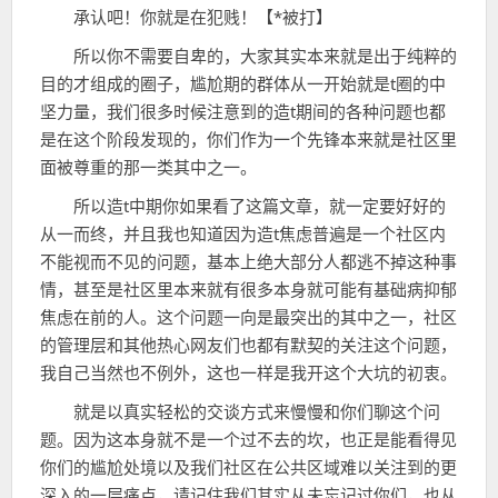
承认吧！你就是在犯贱！【*被打】
所以你不需要自卑的，大家其实本来就是出于纯粹的
目的才组成的圈子，尴尬期的群体从一开始就是t圈的中
坚力量，我们很多时候注意到的造t期间的各种问题也都
是在这个阶段发现的，你们作为一个先锋本来就是社区里
面被尊重的那一类其中之一。
所以造t中期你如果看了这篇文章，就一定要好好的
从一而终，并且我也知道因为造t焦虑普遍是一个社区内
不能视而不见的问题，基本上绝大部分人都逃不掉这种事
情，甚至是社区里本来就有很多本身就可能有基础病抑郁
焦虑在前的人。这个问题一向是最突出的其中之一，社区
的管理层和其他热心网友们也都有默契的关注这个问题，
我自己当然也不例外，这也一样是我开这个大坑的初衷。
就是以真实轻松的交谈方式来慢慢和你们聊这个问
题。因为这本身就不是一个过不去的坎，也正是能看得见
你们的尴尬处境以及我们社区在公共区域难以关注到的更
深入的一层痛点，请记住我们其实从未忘记过你们，也从