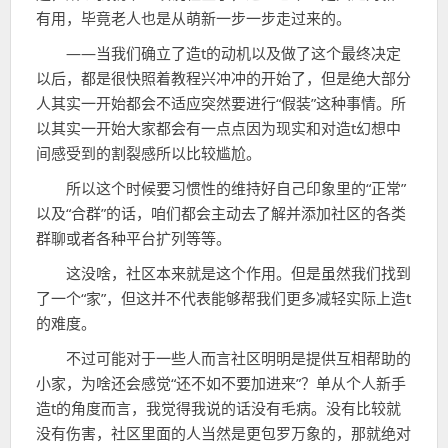
有用，毕竟老人也是从萌新一步一步走过来的。
——当我们确立了造t的动机以及做了这个最终决定
以后，都是很快照着教程兴冲冲的开始了，但是绝大部分
人其实一开始都会不适应突然要进行“假装”这种事情。所
以其实一开始大家都会有一点点因为现实和对造t幻想中
间感受到的割裂感所以比较尴尬。
所以这个时候要习惯性的维持好自己印象里的“正常”
以及“合群”的话，咱们都会主动去了解并添加社区的各类
群聊或者各种平台扩列等等。
这没啥，社区本来就是这个作用。但是虽然我们找到
了一个“家”，但这并不代表能够帮我们更多减轻实际上造t
的难度。
不过可能对于一些人而言社区明明是提供互相帮助的
小家，为啥还会感觉“还不如不要加进来”？单从个人新手
造t的角度而言，我觉得我说的话没有毛病。没有比较就
没有伤害，社区里面的人当然是更包罗万象的，那就绝对