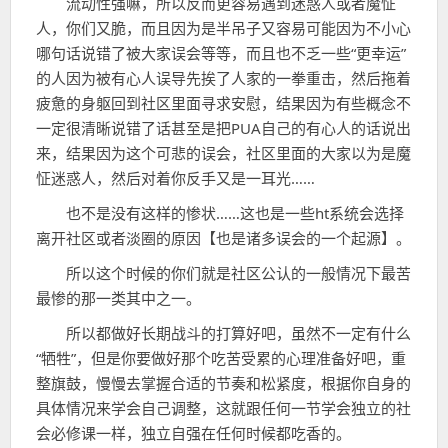
流动性强嘛，所以反而更容易遇到迷惑人或者魔怔
人，你们又脆，而且因为是半吊子又容易可能因为不小心
哪句话说错了被大家误会等等，而且也不乏一些“更幸运”
的人因为被有心人误导先挨了人家的一拳重击，然后拖着
疲惫的身躯回到社区里面寻求安慰，结果因为有些概念不
一定很清晰说错了话甚至是把PUA自己的有心人的话说出
来，结果因为这个可悲的误会，社区里面的大家以为是魔
怔迷惑人，然后对着你反手又是一耳光……
也不是没有这样的惨状……这也是一些ht系统会选择
离开社区或者淡圈的原因【也是诸多误会的一个起源】。
所以这个时候的你们就是社区公认的一般情况下最苦
最惨的那一类其中之一。
所以都做好长期战斗的打算好吧，虽然不一定有什么
“牺牲”，但是你要做好那个吃苦受累的心理准备好吧，重
整旗鼓，慢慢去掌握合适的节奏和松紧度，根据你自身的
具体情况来学会自己调整，这就跟任何一节学会独立的社
会必修课一样，独立自强在任何时候都吃香的。