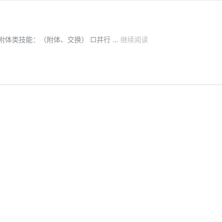
Tulpa
□附体类技能：（附体、交换） □并行 …
继续阅读
技
能
危
险
性
及
常
见
误
区
及
私
货