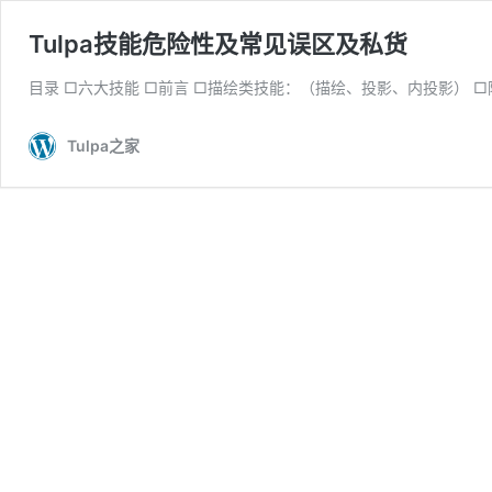
Tulpa技能危险性及常见误区及私货
目录 □六大技能 □前言 □描绘类技能：（描绘、投影、内投影） 
Tulpa之家