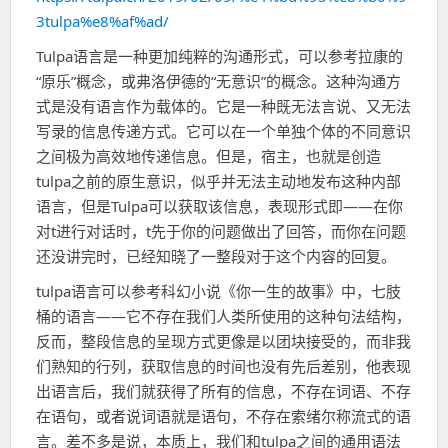
间
3tulpa%e8%af%ad/
Tulpa语言是一种更加纯粹的沟通形式，可以参考拉康的
“原乐”概念，或弗洛伊德的“无意识”的概念。这种沟通方
式是没有语言作为载体的。它是一种既无法言说、又无法
写录的信息传递方式。它可以在一个单独个体的不同意识
之间极为高效地传递信息。但是，宿主，也就是创造
tulpa之前的原生意识，似乎并无法主动地发布这种内部
语言，但是Tulpa可以获取该信息，表现形式即——在你
对t进行对话时，t先于你的问题做出了回答，而你在问题
还没讲完时，已经知晓了一整段对于这个内容的回复。
tulpa语言可以参考科幻小说《你一生的故事》中，七肢
桶的语言——它不存在我们人类所使用的这种句法结构，
反而，整段信息的呈现方式更像是以团块接受的，而非我
们熟知的行列，获取信息的时间也没有先后差别，他表现
出语言后，我们就获得了所有的信息，不存在词语、不存
在语句，或者说词语就是语句，不存在索绪尔称流式的语
言。差不多是说，本质上，我们和tulpa之间的通用语法