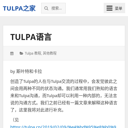
搜
TULPA之家
菜单
索：
关
于
Tulpa
TULPA语言
的
教
程、
发
分
Tulpa 教程
,
其他教程
故
表
类：
事，
于：
以
by 斯叶特和卡拉
及
一
创造了Tulpa的人在与Tulpa交流的过程中，会发觉彼此之
切
间会用两种不同的状态沟通。我们通常用我们熟知的语言
–
来和Tulpa沟通，而Tulpa却可以利用一种内部的，无法言
我
说的沟通方式。我们之前已经有一篇文章来解释这种语言
的
了，这里我将对此进行补充。
个
人
（见
空
https://tulpa.cn/2019/02/09/%e4%bd%95%e8%b0%9