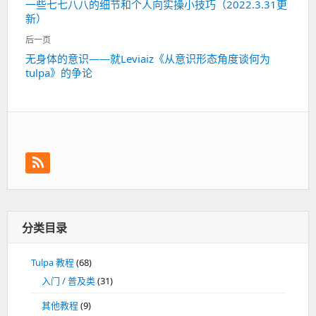
一些七七八八的细节和个人向实操小技巧（2022.3.31更
上
导
新）
一
航
篇：
后一页
无身体的意识——就Leviaiz《从意识形态角度谈何为
下
tulpa》的争论
一
篇：
分类目录
Tulpa 教程
(68)
入门 / 普及类
(31)
其他教程
(9)