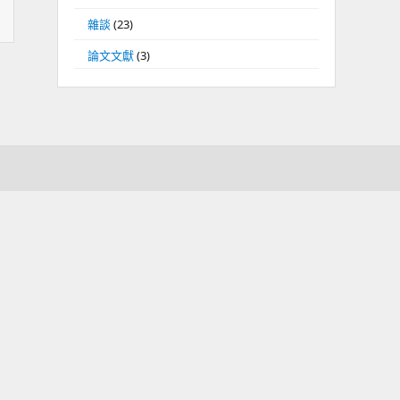
雜談
(23)
論文文獻
(3)