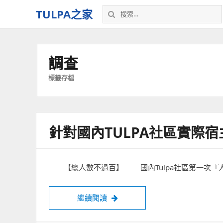
搜
TULPA之家
索：
關
於
Tulpa
調查
的
教
標籤存檔
程、
故
事，
以
針對國內TULPA社區實際
及
一
切
–
【總人數不過百】 國內Tulpa社區第一次『人口
我
的
個
繼續閱讀
針對國內Tulpa社區實際宿主人數
人
空