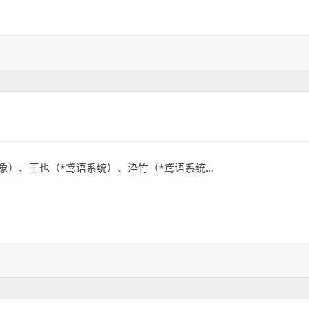
pa进一步成长
*万象）、王也（*鸢语系统）、㳃竹（*鸢语系统…