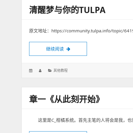
清醒梦与你的TULPA
原文地址：https://community.tulpa.info/topic/641
继续阅读
清醒梦与你的Tulpa
发
作
分
其他教程
表
者：
类：
于：
章一《从此刻开始》
这里是C_柑橘系统。首先主笔的人将会是我，也