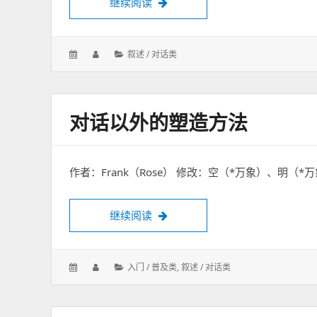
继续阅读
章三：关于成声以及成声以后的tul
间
发
作
分
叙述 / 对话类
表
者：
类：
于：
对话以外的塑造方法
作者：Frank（Rose） 修改：空（*万象）、明（
继续阅读
对话以外的塑造方法
发
作
分
入门 / 普及类
,
叙述 / 对话类
表
者：
类：
于：