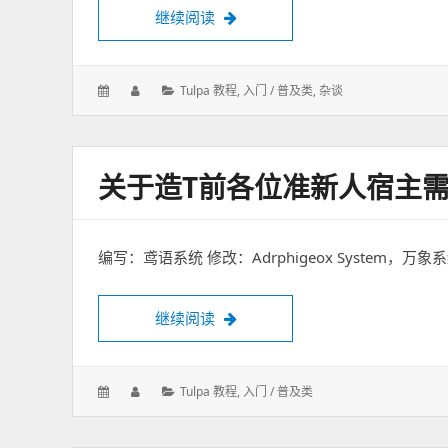
继续阅读
章一《从此刻开始》
发
作
分
Tulpa 教程
,
入门 / 普及类
,
杂谈
表
者：
类：
于：
关于造T前各位准新人宿主
编写：鸢语系统 修改：Adrphigeox System，万
继续阅读
关于造t前各位准新人宿主需要了
发
作
分
Tulpa 教程
,
入门 / 普及类
表
者：
类：
于：