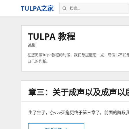
搜
TULPA之家
索：
关
于
Tulpa
TULPA 教程
的
教
类别
程、
在您阅读Tulpa教程的时候，我们想提醒您一点：尽信书不如
故
自己的判断。
事，
以
及
一
切
章三：关于成声以及成声以后
–
我
的
生了生了，奈vvv死拖更终于第三章了。前面的阶段
个
人
空