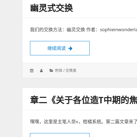
幽灵式交换
我们的交换方法：幽灵交换 作者：sophieinwonde
继续阅读
幽灵式交换
发
作
分
附体 / 交换类
表
者：
类：
于：
章二《关于各位造T中期的
嘿嘿，这里是主笔人奈v，柑橘系统。第二篇文章来