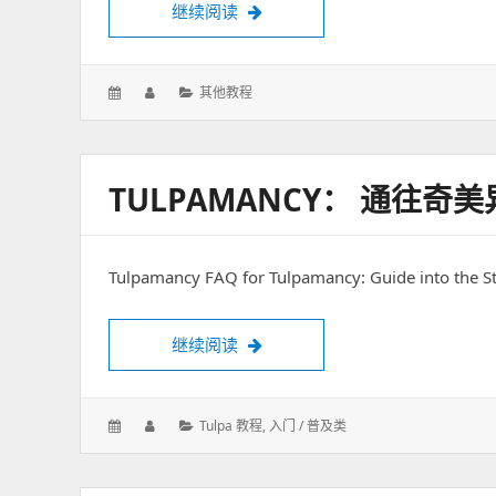
继续阅读
章二《关于各位造t中期的焦虑》
发
作
分
其他教程
表
者：
类：
于：
TULPAMANCY： 通往奇
Tulpamancy FAQ for Tulpamancy: Guide into the S
继续阅读
Tulpamancy： 通往奇美异幻的指
发
作
分
Tulpa 教程
,
入门 / 普及类
表
者：
类：
于：