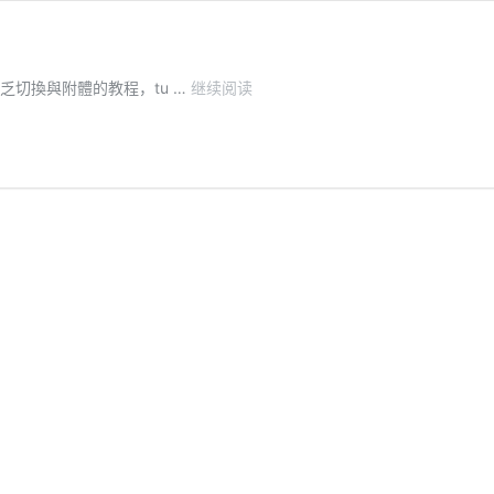
如
別缺乏切換與附體的教程，tu …
继续阅读
何
讓
tulpa
控
制
身
體