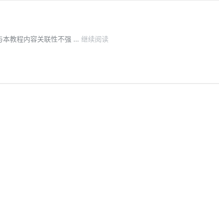
关
与本教程内容关联性不强 …
继续阅读
于
如
何
交
换