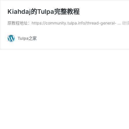
Kiahdaj的Tulpa完整教程
原教程地址：https://community.tulpa.info/thread-general- …
继
Tulpa之家